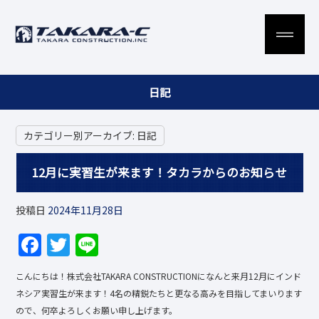
日記
カテゴリー別アーカイブ:
日記
12月に実習生が来ます！タカラからのお知らせ
投稿日
2024年11月28日
F
T
Li
a
w
n
こんにちは！株式会社TAKARA CONSTRUCTIONになんと来月12月にインド
c
itt
e
ネシア実習生が来ます！4名の精鋭たちと更なる高みを目指してまいります
e
er
ので、何卒よろしくお願い申し上げます。