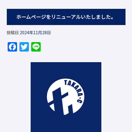
b
o
ホームページをリニューアルいたしました。
o
k
投稿日
2024年11月28日
F
T
Li
a
w
n
c
itt
e
e
er
b
o
o
k